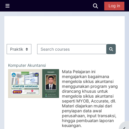
Skip to main content
Toggle searc
Log in
Side panel
Search courses
Course categories
Search c
Komputer Akuntansi
Mata Pelajaran ini
mengajarkan bagaimana
mengelola siklus akuntansi
menggunakan program yang
dirancang khusus untuk
mengelola siklus akuntansi
seperti MYOB, Accurate, dll.
Materi diajarkan mulai dari
penyiapan data awal
perusahaan, input transaksi,
hingga pembuatan laporan
keuangan.
Op